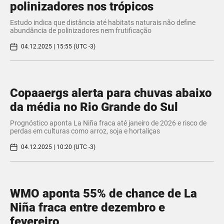
polinizadores nos trópicos
Estudo indica que distância até habitats naturais não define
abundância de polinizadores nem frutificação
04.12.2025 | 15:55 (UTC -3)
Copaaergs alerta para chuvas abaixo
da média no Rio Grande do Sul
Prognóstico aponta La Niña fraca até janeiro de 2026 e risco de
perdas em culturas como arroz, soja e hortaliças
04.12.2025 | 10:20 (UTC -3)
WMO aponta 55% de chance de La
Niña fraca entre dezembro e
fevereiro