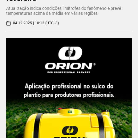
Atualização indica condições limítrofes do fenômeno e prevê
temperaturas acima da média em várias regiões
04.12.2025 | 10:13 (UTC -3)