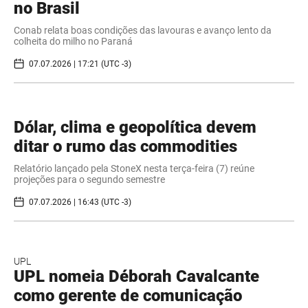
no Brasil
Conab relata boas condições das lavouras e avanço lento da
colheita do milho no Paraná
07.07.2026 | 17:21 (UTC -3)
Dólar, clima e geopolítica devem
ditar o rumo das commodities
Relatório lançado pela StoneX nesta terça-feira (7) reúne
projeções para o segundo semestre
07.07.2026 | 16:43 (UTC -3)
UPL
UPL nomeia Déborah Cavalcante
como gerente de comunicação