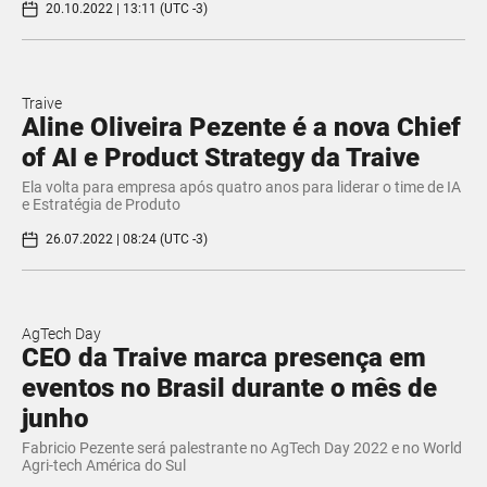
20.10.2022 | 13:11 (UTC -3)
Traive
Aline Oliveira Pezente é a nova Chief
of AI e Product Strategy da Traive
Ela volta para empresa após quatro anos para liderar o time de IA
e Estratégia de Produto
26.07.2022 | 08:24 (UTC -3)
AgTech Day
CEO da Traive marca presença em
eventos no Brasil durante o mês de
junho
Fabricio Pezente será palestrante no AgTech Day 2022 e no World
Agri-tech América do Sul