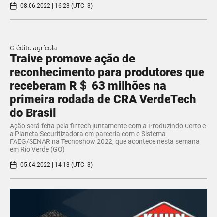
08.06.2022 | 16:23 (UTC -3)
Crédito agrícola
Traive promove ação de
reconhecimento para produtores que
receberam R＄ 63 milhões na
primeira rodada de CRA VerdeTech
do Brasil
Ação será feita pela fintech juntamente com a Produzindo Certo e
a Planeta Securitizadora em parceria com o Sistema
FAEG/SENAR na Tecnoshow 2022, que acontece nesta semana
em Rio Verde (GO)
05.04.2022 | 14:13 (UTC -3)