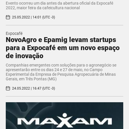
Evento ocorreu um dia antes da abertura oficial da Expocafé
2022, maior feira da cafeicultura nacional
25.05.2022 | 14:01 (UTC -3)
Expocafé
NovoAgro e Epamig levam startups
para a Expocafé em um novo espaço
de inovação
Companhias emergentes com soluções para o agronegócio se
apresentarão entre os dias 24 e 27 de maio, no Campo
Experimental da Empresa de Pesquisa Agropecuária de Minas
Gerais, em Três Pontas (MG)
24.05.2022 | 16:47 (UTC -3)