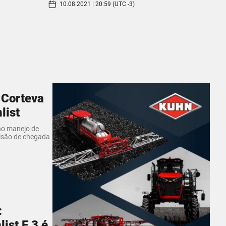
10.08.2021 | 20:59 (UTC -3)
 Corteva
list
 no manejo de
visão de chegada
:
ist E 3 é