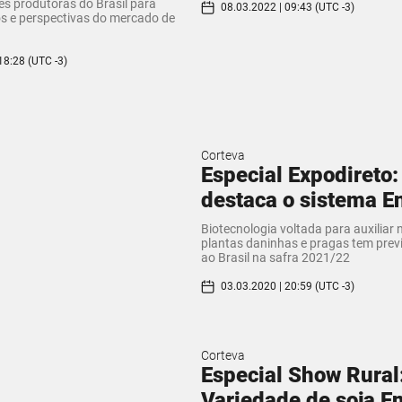
ões produtoras do Brasil para
08.03.2022 | 09:43 (UTC -3)
os e perspectivas do mercado de
18:28 (UTC -3)
Corteva
Especial Expodireto:
destaca o sistema En
Biotecnologia voltada para auxiliar
plantas daninhas e pragas tem pre
ao Brasil na safra 2021/22
03.03.2020 | 20:59 (UTC -3)
Corteva
Especial Show Rural
Variedade de soja Enl