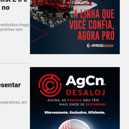
 no
herbicidas chega
 daninhas sem
esentar
ooperativas, em