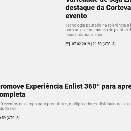
destaque da Corteva
evento
Tecnologia pautada na tolerância a 
para auxiliar no manejo de plantas
causar danos a soja
07.02.2019 | 21:59 (UTC -3)
romove Experiência Enlist 360º para apr
completa
0 eventos de campo para produtores, multiplicadores, distribuidores e c
do Brasil
0:59 (UTC -3)