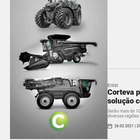
Enlist
Corteva p
solução 
Serão mais de 10
diversas regiões 
26.02.2021 | 2