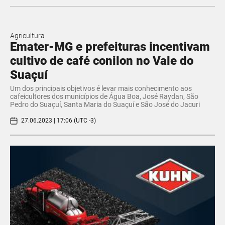
Agricultura
Emater-MG e prefeituras incentivam
cultivo de café conilon no Vale do
Suaçuí
Um dos principais objetivos é levar mais conhecimento aos
cafeicultores dos municípios de Água Boa, José Raydan, São
Pedro do Suaçuí, Santa Maria do Suaçuí e São José do Jacuri
27.06.2023 | 17:06 (UTC -3)