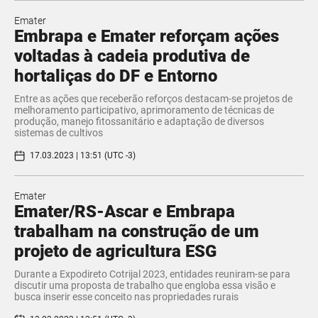
Emater
Embrapa e Emater reforçam ações
voltadas à cadeia produtiva de
hortaliças do DF e Entorno
Entre as ações que receberão reforços destacam-se projetos de
melhoramento participativo, aprimoramento de técnicas de
produção, manejo fitossanitário e adaptação de diversos
sistemas de cultivos
17.03.2023 | 13:51 (UTC -3)
Emater
Emater/RS-Ascar e Embrapa
trabalham na construção de um
projeto de agricultura ESG
Durante a Expodireto Cotrijal 2023, entidades reuniram-se para
discutir uma proposta de trabalho que engloba essa visão e
busca inserir esse conceito nas propriedades rurais