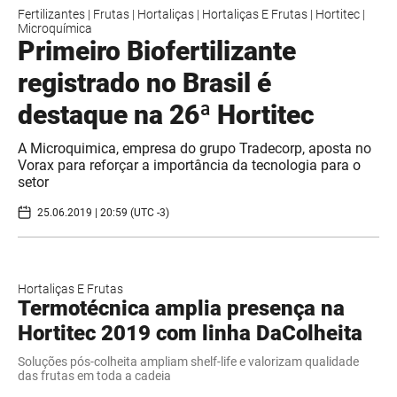
Fertilizantes
|
Frutas
|
Hortaliças
|
Hortaliças E Frutas
|
Hortitec
|
Microquímica
Primeiro Biofertilizante
registrado no Brasil é
destaque na 26ª Hortitec
A Microquimica, empresa do grupo Tradecorp, aposta no
Vorax para reforçar a importância da tecnologia para o
setor
25.06.2019 | 20:59 (UTC -3)
Hortaliças E Frutas
Termotécnica amplia presença na
Hortitec 2019 com linha DaColheita
Soluções pós-colheita ampliam shelf-life e valorizam qualidade
das frutas em toda a cadeia