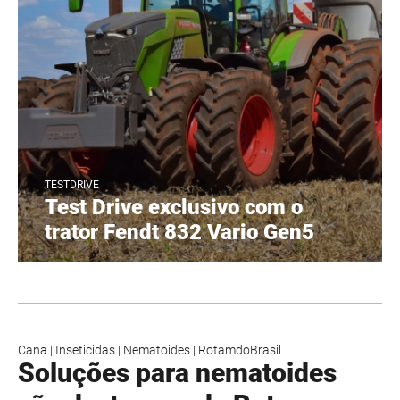
TESTDRIVE
Test Drive exclusivo com o
trator Fendt 832 Vario Gen5
Cana
|
Inseticidas
|
Nematoides
|
RotamdoBrasil
Soluções para nematoides