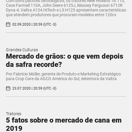
Com bons pacotes tecnológicos, os tratores New Holland T6.110,
Case Farmall 110A, John Deere 6125J, Massey Ferguson 6712R
Dyna-4, Valtra A124 HiTech e LS H125 apresentam características
que atendem produtores que procuram modelos entre 120cv
02.09.2020 | 20:59 (UTC -3)
Grandes Culturas
Mercado de grãos: o que vem depois
da safra recorde?
Por Fabrício Müller, gerente de Produto e Marketing Estratégico
para Crop Care da AGCO América do Sul, detentora da Valtra​
23.07.2020 | 20:59 (UTC -3)
Tratores
5 fatos sobre o mercado de cana em
2019