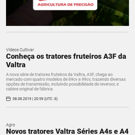
Vídeos Cultivar
Conheça os tratores fruteiros A3F da
Valtra
A nova série de tratores fruteiros da Valtra, A3F, chega ao
mercado com quatro modelos de 69cv a 99cv, trazendo diversas
opções de transmissão, incluindo possibilidade de reversor, e
cabine original de fábrica
08.08.2019 | 20:59 (UTC -3)
Agro
Novos tratores Valtra Séries A4s e A4