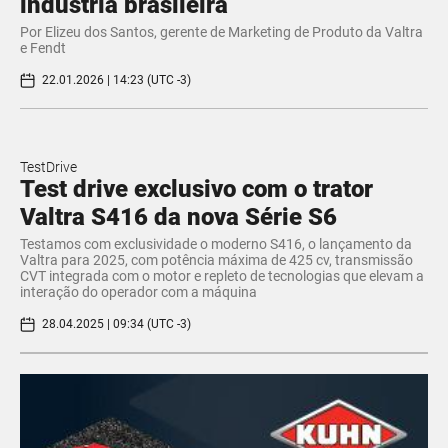
indústria brasileira
Por Elizeu dos Santos, gerente de Marketing de Produto da Valtra
e Fendt
22.01.2026 | 14:23 (UTC -3)
TestDrive
Test drive exclusivo com o trator
Valtra S416 da nova Série S6
Testamos com exclusividade o moderno S416, o lançamento da
Valtra para 2025, com potência máxima de 425 cv, transmissão
CVT integrada com o motor e repleto de tecnologias que elevam a
interação do operador com a máquina
28.04.2025 | 09:34 (UTC -3)