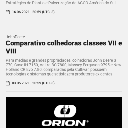
Estratégico de Plantio e Pulverização da AGCO América do Sul
16.06.2021 | 20:59 (UTC -3)
JohnDeere
Comparativo colhedoras classes VII e
VIII
Para médias e grandes propriedades, colhedoras John Deere S
770, Case IH 7150, Valtra BC 7800, Massey Ferguson 9795 e New
Holland CR Evo 7.80, comparadas pela Cultivar, possuem
tecnologias e sistemas que satisfazem produtores exigentes
03.05.2021 | 20:59 (UTC -3)