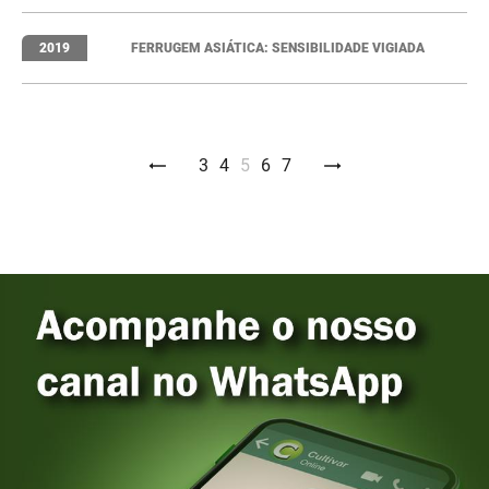
2019
FERRUGEM ASIÁTICA: SENSIBILIDADE VIGIADA
3
4
5
6
7