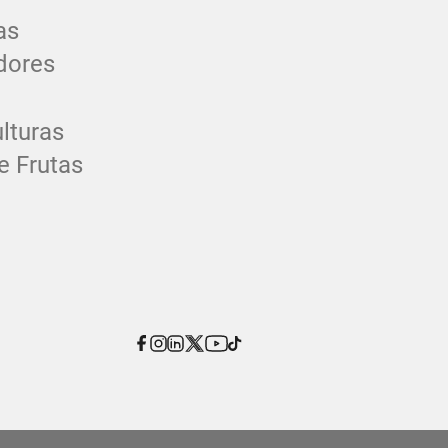
as
dores
lturas
e Frutas