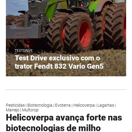
TESTDRIVE
Test Drive exclusivo com o
trator Fendt 832 Vario Gen5
Pesticidas
|
Biotecnologia
|
Evoterra
|
Helicoverpa
|
Lagartas
|
Manejo
|
Multcrop
Helicoverpa avança forte nas
biotecnologias de milho