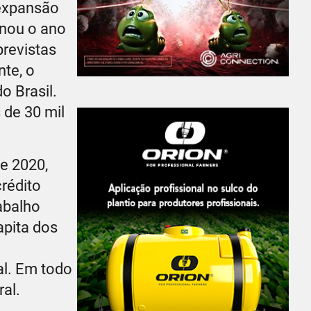
 expansão
inou o ano
revistas
te, o
o Brasil.
 de 30 mil
e 2020,
rédito
abalho
apita dos
al. Em todo
al.