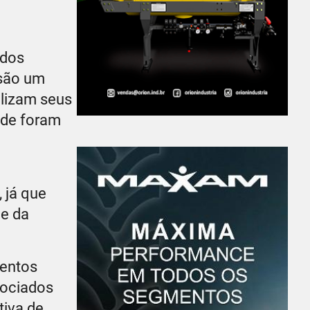
 dos
 são um
ilizam seus
nde foram
 já que
 e da
ventos
sociados
tiva de