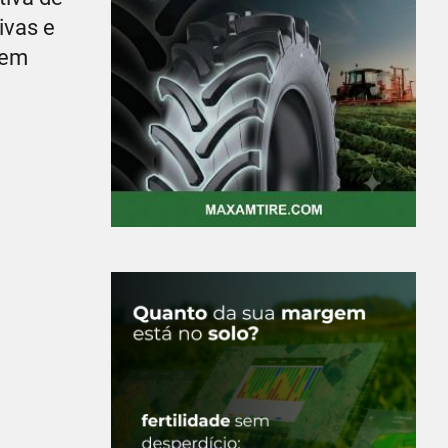
ivas e
rem