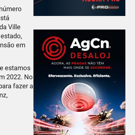
 (número
está
a Ville
 estado,
pansão em
ue estamos
em 2022. No
para fazer a
nz,