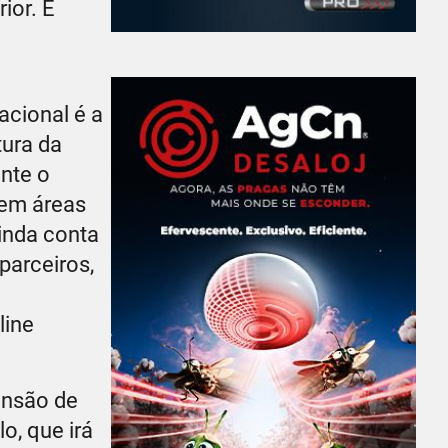
ior. É
acional é a
tura da
nte o
gem áreas
inda conta
parceiros,
line
ansão de
lo, que irá