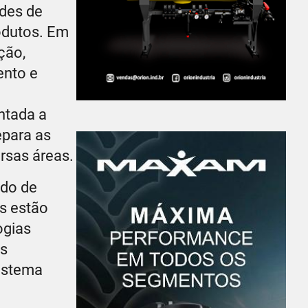
ades de
odutos. Em
ção,
ento e
ntada a
epara as
rsas áreas.
ado de
s estão
ogias
os
sistema