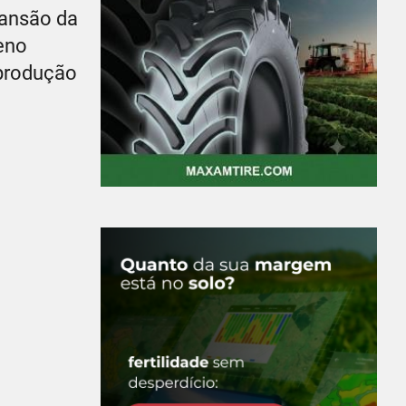
pansão da
leno
 produção