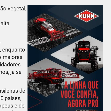
ão vegetal,
alta
e
s, enquanto
s maiores
lidadores
os, já se
sileiras de
0 países,
opeus e de