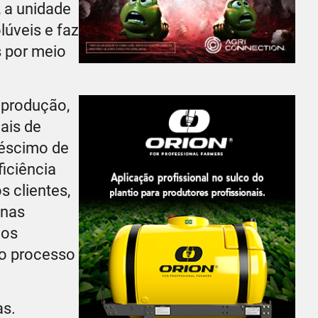
, a unidade
lúveis e faz
s por meio
 produção,
ais de
réscimo de
iciência
 clientes,
 nas
aos
 o processo
as.