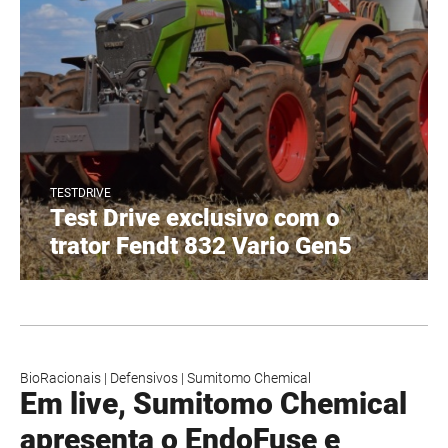
TESTDRIVE
Test Drive exclusivo com o
trator Fendt 832 Vario Gen5
BioRacionais
|
Defensivos
|
Sumitomo Chemical
Em live, Sumitomo Chemical
apresenta o EndoFuse e