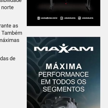
sibilidade
 norte
rante as
se. Também
s máximas
adas de