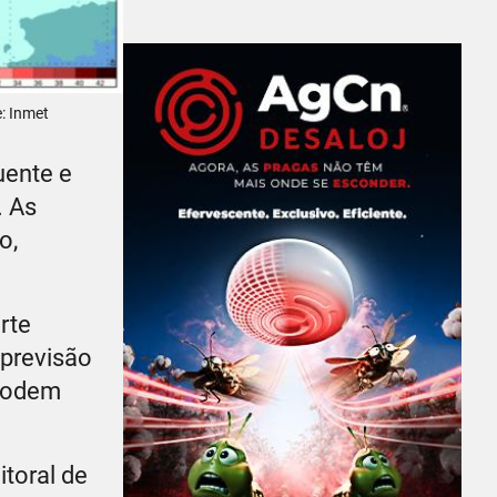
: Inmet
uente e
. As
o,
rte
previsão
 podem
itoral de