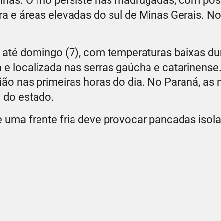
nhãs. O frio persiste nas madrugadas, com pos
a e áreas elevadas do sul de Minas Gerais. No
.
 até domingo (7), com temperaturas baixas du
a e localizada nas serras gaúcha e catarinen
egião nas primeiras horas do dia. No Paraná, a
 do estado.
de uma frente fria deve provocar pancadas isol