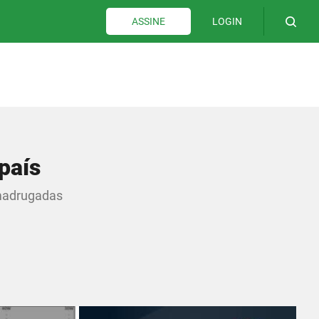
LOGIN
ASSINE
país
 madrugadas