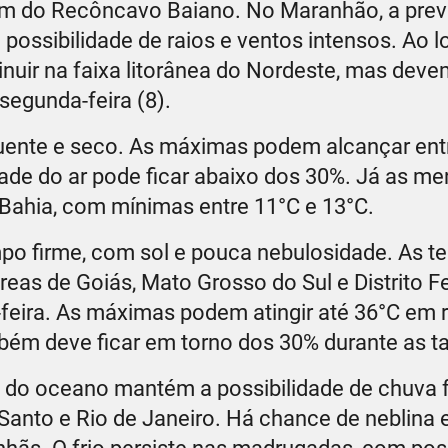
ém do Recôncavo Baiano. No Maranhão, a prev
ossibilidade de raios e ventos intensos. Ao l
nuir na faixa litorânea do Nordeste, mas deve
segunda-feira (8).
quente e seco. As máximas podem alcançar ent
ade do ar pode ficar abaixo dos 30%. Já as m
 Bahia, com mínimas entre 11°C e 13°C.
mpo firme, com sol e pouca nebulosidade. As t
eas de Goiás, Mato Grosso do Sul e Distrito F
-feira. As máximas podem atingir até 36°C em 
bém deve ficar em torno dos 30% durante as ta
a do oceano mantém a possibilidade de chuva 
o Santo e Rio de Janeiro. Há chance de neblina 