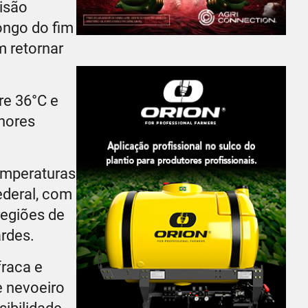
isão
ongo do fim
m retornar
re 36°C e
enores
emperaturas
ederal, com
regiões de
rdes.
fraca e
e nevoeiro