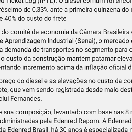
d Ticket Log (IPTL). O diesel comum foi enco
créscimo de 0,33% ante a primeira quinzena d
e 40% do custo do frete
4 do comitê de economia da Câmara Brasileira 
e Aprendizagem Industrial (Senai), o mercado 
 a demanda de transportes no segmento para 
, o custo da construção mantém patamar elev
entando incremento acima da inflação oficial 
 preço do diesel e as elevações no custo da c
ete, que vem sendo registrada desde maio des
clui Fernandes.
e e sua composição, levantado com base nas 8 
o administradas pela Edenred Repom. A Edenre
a Edenred Brasil, há 30 anos é especializada 