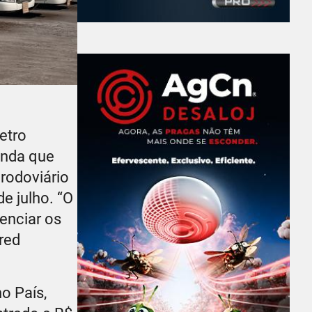
etro
inda que
 rodoviário
e julho. “O
uenciar os
red
o País,