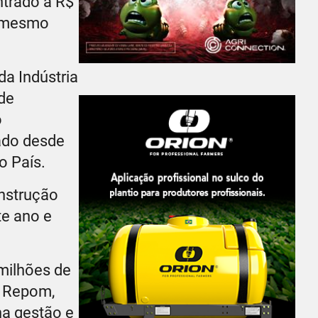
ntrado a R$
o mesmo
da Indústria
de
o
ado desde
do País.
onstrução
te ano e
milhões de
d Repom,
na gestão e