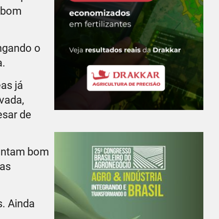
m bom
ngando o
a.
as já
vada,
esar de
sentam bom
cas
s. Ainda