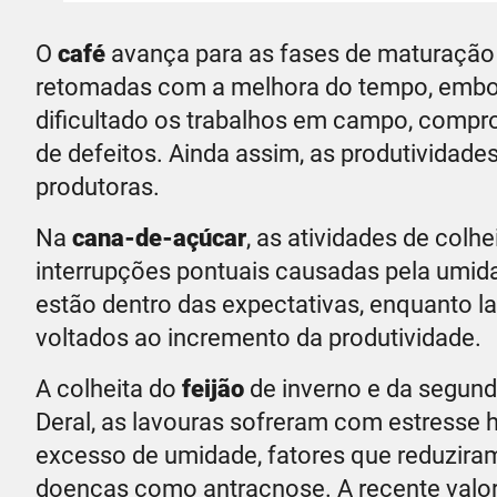
O
café
avança para as fases de maturação 
retomadas com a melhora do tempo, embor
dificultado os trabalhos em campo, compr
de defeitos. Ainda assim, as produtivida
produtoras.
Na
cana-de-açúcar
, as atividades de colh
interrupções pontuais causadas pela umida
estão dentro das expectativas, enquanto l
voltados ao incremento da produtividade.
A colheita do
feijão
de inverno e da segund
Deral, as lavouras sofreram com estresse h
excesso de umidade, fatores que reduzira
doenças como antracnose. A recente valor