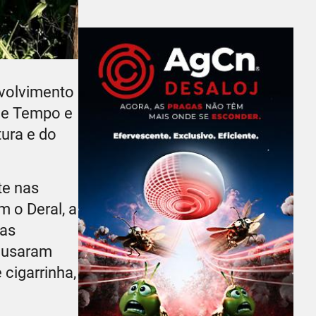
nvolvimento
 de Tempo e
tura e do
te nas
m o Deral, a
das
causaram
 cigarrinha,