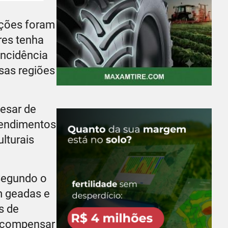
ações foram
res tenha
incidência
sas regiões
pesar de
rendimentos
lturais
Segundo o
om geadas e
s de
a compensar