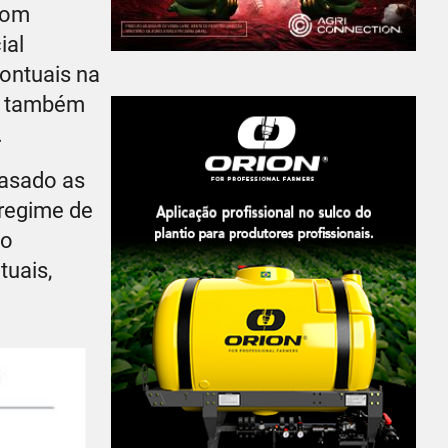
com
ial
ontuais na
im também
.
rasado as
regime de
io
tuais,