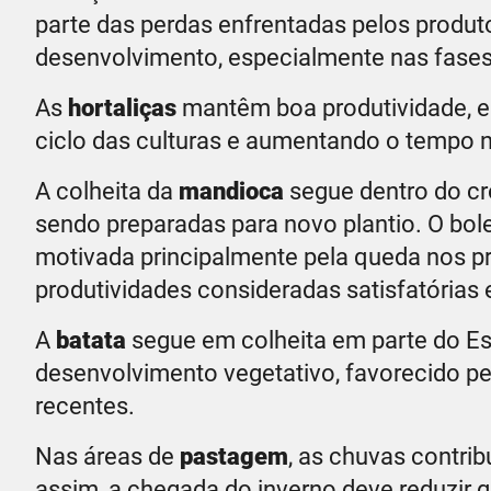
parte das perdas enfrentadas pelos produt
desenvolvimento, especialmente nas fases 
As
hortaliças
mantêm boa produtividade, e
ciclo das culturas e aumentando o tempo ne
A colheita da
mandioca
segue dentro do c
sendo preparadas para novo plantio. O bol
motivada principalmente pela queda nos p
produtividades consideradas satisfatórias
A
batata
segue em colheita em parte do E
desenvolvimento vegetativo, favorecido pe
recentes.
Nas áreas de
pastagem
, as chuvas contri
assim, a chegada do inverno deve reduzir