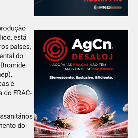
o
 produção
ico, está
ros países,
ental do
 Bromide
ep),
cas e
ra do FRAC-
ssanitários
mento do