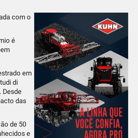
eada com o
mio é
a em
estrado em
udi di
). Desde
pacto das
ção de 50
nhecidos e