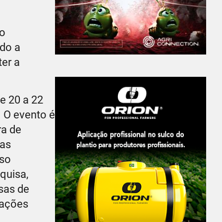
to
do a
er a
e 20 a 22
. O evento é
ra de
das
sso
quisa,
sas de
mações