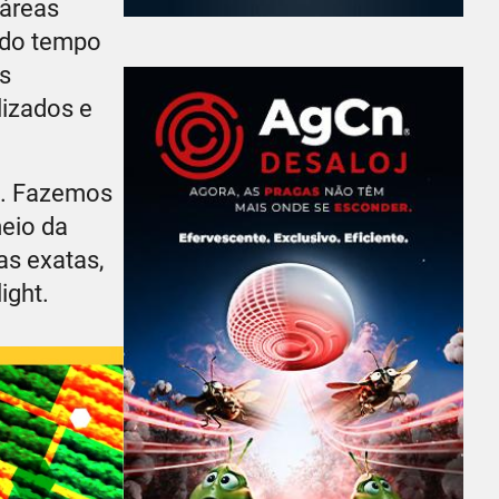
 áreas
 do tempo
s
lizados e
o. Fazemos
meio da
as exatas,
ight.