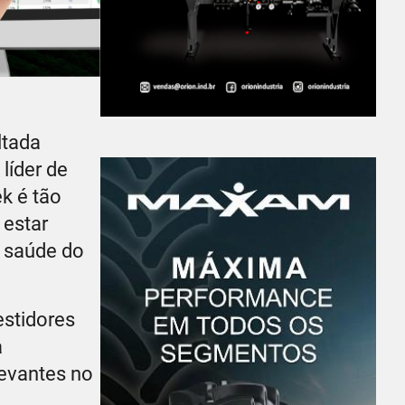
ltada
líder de
k é tão
 estar
a saúde do
estidores
a
levantes no