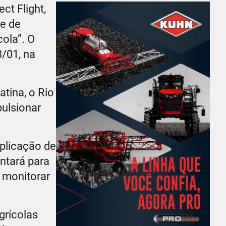
ct Flight,
de de
ola”. O
3/01, na
tina, o Rio
ulsionar
aplicação de
ntará para
a monitorar
grícolas