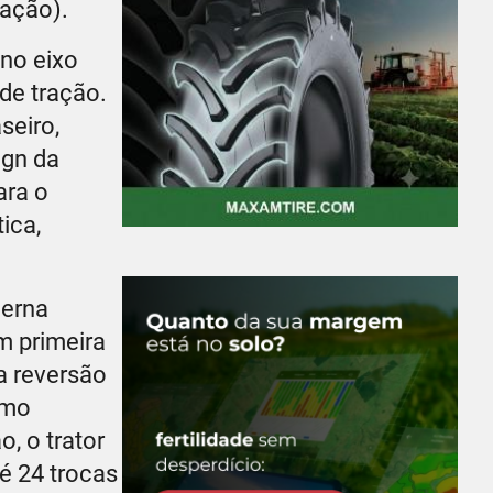
ação).
 no eixo
de tração.
seiro,
ign da
ara o
ica,
derna
m primeira
a reversão
imo
, o trator
é 24 trocas