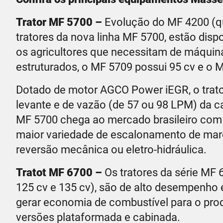
Trator MF 5700 –
Evolução do MF 4200 (qu
tratores da nova linha MF 5700, estão disp
os agricultores que necessitam de máquin
estruturados, o MF 5709 possui 95 cv e o 
Dotado de motor AGCO Power iEGR, o trator
levante e de vazão (de 57 ou 98 LPM) da c
MF 5700 chega ao mercado brasileiro co
maior variedade de escalonamento de marc
reversão mecânica ou eletro-hidráulica.
Tratot MF 6700 –
Os tratores da série MF
125 cv e 135 cv), são de alto desempenho 
gerar economia de combustível para o prod
versões plataformada e cabinada.