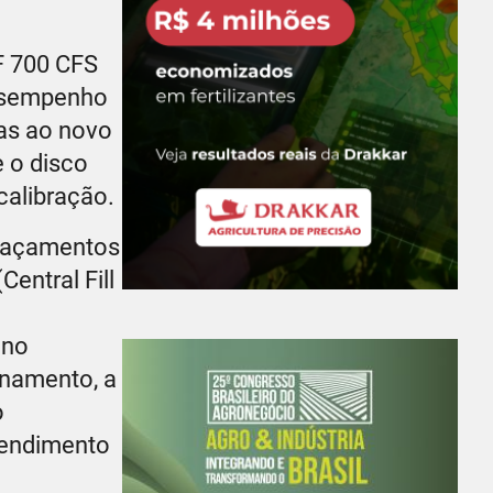
F 700 CFS
desempenho
ças ao novo
e o disco
calibração.
spaçamentos
entral Fill
 no
enamento, a
o
rendimento