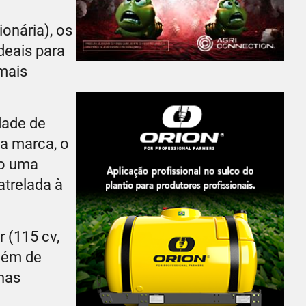
onária), os
deais para
mais
dade de
da marca, o
mo uma
atrelada à
 (115 cv,
além de
nas