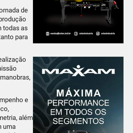
jornada de
 produção
m todas as
tanto para
ealização
missão
s manobras,
sempenho e
co,
metria, além
m uma