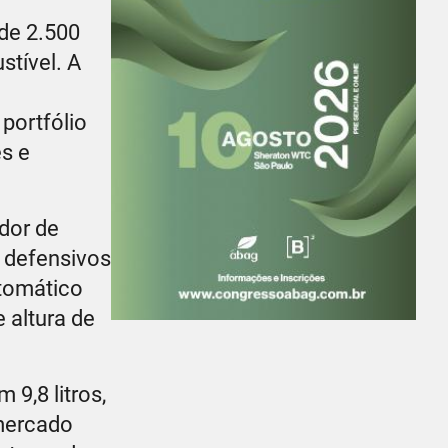
de 2.500
stível. A
 portfólio
s e
dor de
e defensivos
utomático
 altura de
9,8 litros,
 mercado