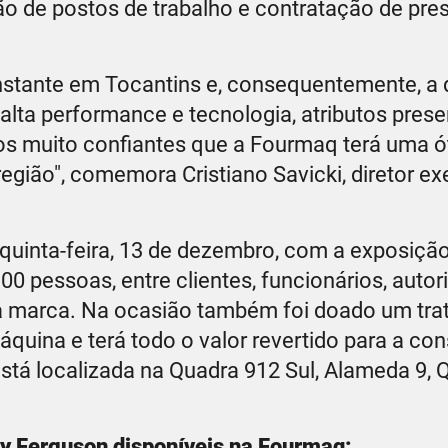
o de postos de trabalho e contratação de pre
nstante em Tocantins e, consequentemente, 
alta performance e tecnologia, atributos pres
os muito confiantes que a Fourmaq terá uma 
região", comemora Cristiano Savicki, diretor ex
quinta-feira, 13 de dezembro, com a exposiçã
 pessoas, entre clientes, funcionários, autor
a marca. Na ocasião também foi doado um tra
áquina e terá todo o valor revertido para a co
tá localizada na Quadra 912 Sul, Alameda 9, QI
y Ferguson disponíveis na Fourmaq: