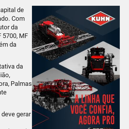
apital de
tado. Com
utor da
F 5700, MF
lém da
ativa da
ião,
ora, Palmas
nte
 deve gerar