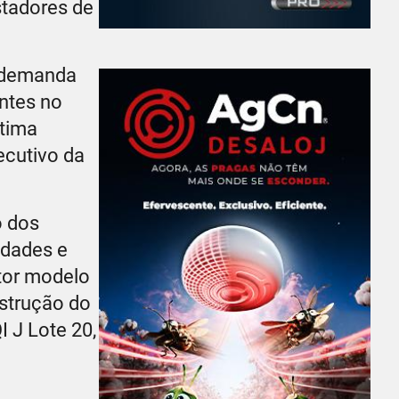
stadores de
a demanda
entes no
ótima
ecutivo da
o dos
idades e
tor modelo
nstrução do
 J Lote 20,