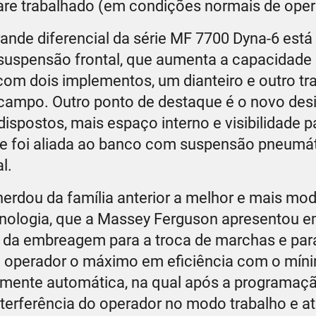
are trabalhado (em condições normais de oper
rande diferencial da série MF 7700 Dyna-6 está
s suspensão frontal, que aumenta a capacidade 
s com dois implementos, um dianteiro e outro tra
ampo. Outro ponto de destaque é o novo des
ostos, mais espaço interno e visibilidade p
e foi aliada ao banco com suspensão pneumát
l.
herdou da família anterior a melhor e mais mo
nologia, que a Massey Ferguson apresentou e
o da embreagem para a troca de marchas e par
ao operador o máximo em eficiência com o mín
mente automática, na qual após a programação
nterferência do operador no modo trabalho e at