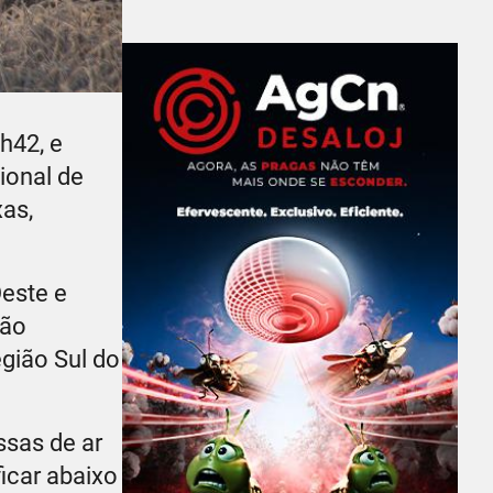
h42, e
ional de
xas,
Oeste e
ção
gião Sul do
ssas de ar
icar abaixo