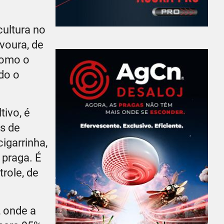
cultura no
voura, de
como o
do o
tivo, é
s de
igarrinha,
 praga. É
role, de
 onde a