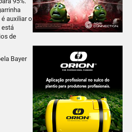
para 95%.
arrinha
é auxiliar o
 está
ios de
pela Bayer