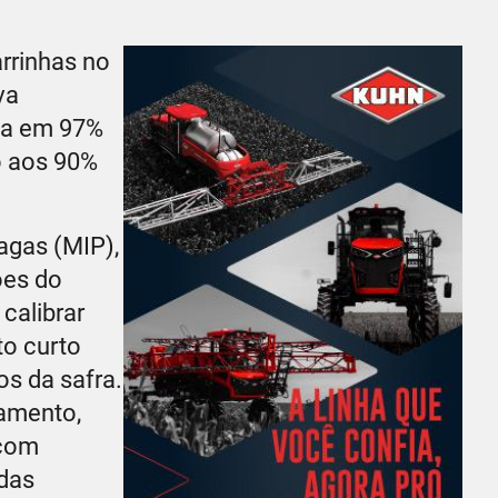
rrinhas no
va
ada em 97%
o aos 90%
agas (MIP),
ões do
calibrar
to curto
os da safra.
amento,
 com
adas