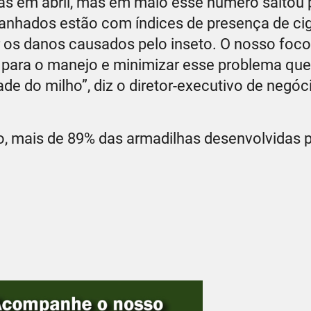
as em abril, mas em maio esse número saltou 
anhados estão com índices de presença de cig
ar os danos causados pelo inseto. O nosso foco 
 para o manejo e minimizar esse problema que
de do milho”, diz o diretor-executivo de negóc
o, mais de 89% das armadilhas desenvolvidas 