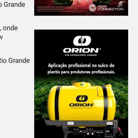
io Grande
, onde
ow
Rio Grande