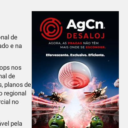
onal de
ado e na
rops nos
nal de
, planos de
 regional
cial no
vel pela