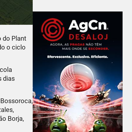
 do Plant
o o ciclo
scola
s dias
: Bossoroca,
ales,
ão Borja,