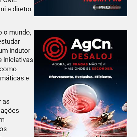
i e diretor
do o mundo,
estudar
um indutor
iniciativas
m como
imáticas e
r as
ovações
em
cos