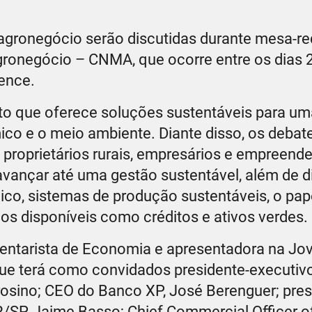
agronegócio serão discutidas durante mesa-r
ronegócio – CNMA, que ocorre entre os dias 2
ience.
 que oferece soluções sustentáveis para um
co e o meio ambiente. Diante disso, os debat
 proprietários rurais, empresários e empreend
vançar até uma gestão sustentável, além de di
ico, sistemas de produção sustentáveis, o pap
 disponíveis como créditos e ativos verdes.
mentarista de Economia e apresentadora na J
ue terá como convidados presidente-executiv
osino; CEO do Banco XP, José Berenguer; pres
PR/SP, Jaime Basso; Chief Commercial Officer 