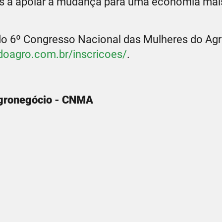
s a apoiar a mudança para uma economia mai
 do 6º Congresso Nacional das Mulheres do Ag
doagro.com.br/inscricoes/
.
Agronegócio - CNMA