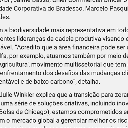
lidade Corporativa do Bradesco, Marcelo Pasquin
des.
om a biodiversidade mais representativa em to
rentes lideranças da cadeia produtiva visando 
vel. “Acredito que a área financeira pode ser 
Alfa, por exemplo, atuamos também por meio de 
 Agricultura’, movimento multissetorial que te
 enfrentamento dos desafios das mudanças cl
ntável e de baixo carbono”, detalha
.
ulie Winkler explica que a transição para zera
 uma série de soluções criativas, incluindo in
 (Bolsa de Chicago), estamos comprometidos 
m o mercado global a gerenciar melhor os ris