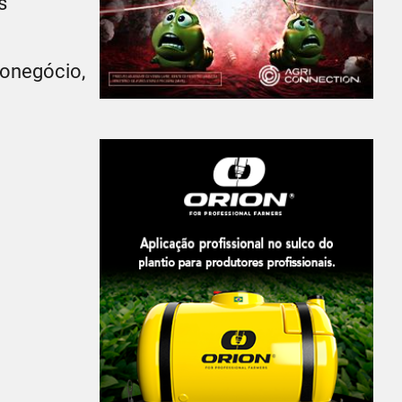
s
ronegócio,