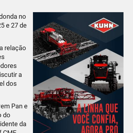
edonda no
5 e 27 de
a relação
es
edores
scutir a
el dos
ovem Pan e
o do
idente da
of CME