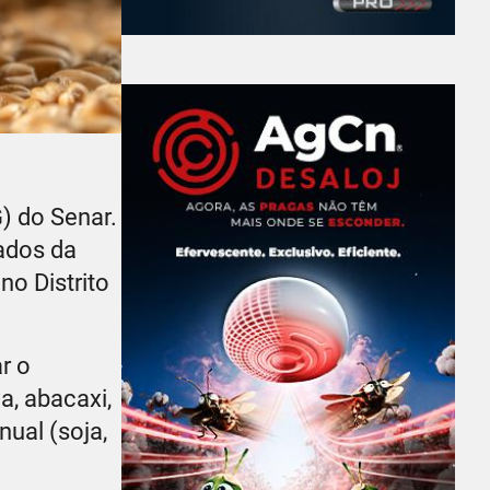
) do Senar.
tados da
no Distrito
r o
a, abacaxi,
nual (soja,