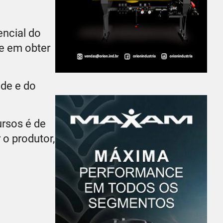
encial do
se em obter
ade e do
ursos é de
 o produtor,