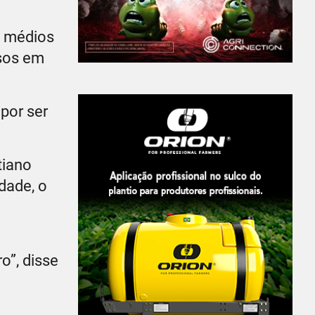
e médios
rsos em
por ser
tiano
dade, o
o”, disse