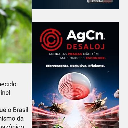
hecido
inel
ue o Brasil
amismo da
amazônico.