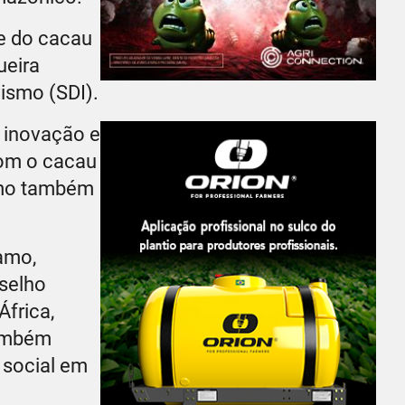
de do cacau
ueira
vismo (SDI).
 inovação e
com o cacau
como também
amo,
nselho
África,
também
 social em