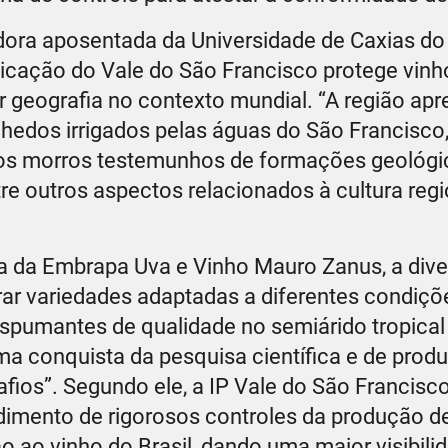
dora aposentada da Universidade de Caxias do
dicação do Vale do São Francisco protege vinho
 geografia no contexto mundial. “A região ap
hedos irrigados pelas águas do São Francisco
 os morros testemunhos de formações geológi
tre outros aspectos relacionados à cultura regi
a da Embrapa Uva e Vinho Mauro Zanus, a dive
rar variedades adaptadas a diferentes condiçõe
spumantes de qualidade no semiárido tropical 
ma conquista da pesquisa científica e de produ
fios”. Segundo ele, a IP Vale do São Francisc
dimento de rigorosos controles da produção d
 ao vinho do Brasil, dando uma maior visibili