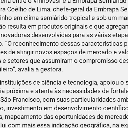
eria entre o Vinhovasf e a Embrapa Semiárido 
ra Coêlho de Lima, chefe-geral da Embrapa Se
vinho em clima semiárido tropical e sob um ma
ção resulta em produtos originais e que agrega
inovadoras desenvolvidas para as várias etapa
o. “O reconhecimento dessas características p
es de atingir novos espaços de mercado e valo
ões e setores que assumiram o compromisso des
leiro”, avalia a gestora.
nstituições de ciência e tecnologia, apoiou o 
ia próxima e atenta às necessidades de forta
do São Francisco, com suas particularidades amb
ção, investimento em desenvolvimento científic
ais, mapeamento das oportunidades de mercad
ui com mais essa indicação geográfica, na ex