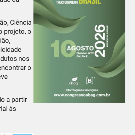
ão, Ciência
 projeto, o
ião,
icidade
odutos nos
encontrar o
eve
 a partir
ial às