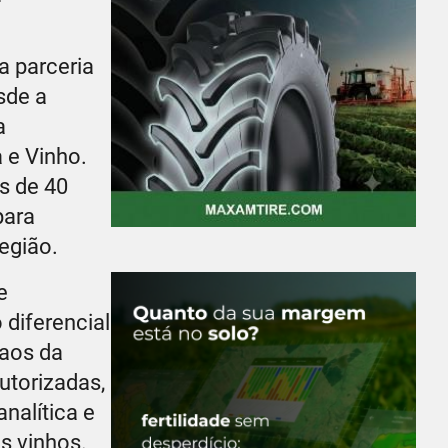
da parceria
sde a
a
 e Vinho.
s de 40
para
região.
e
 diferencial
 aos da
utorizadas,
nalítica e
s vinhos.