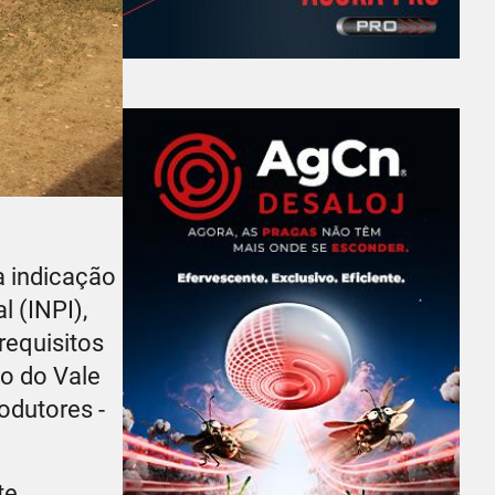
a indicação
l (INPI),
requisitos
ho do Vale
odutores -
te