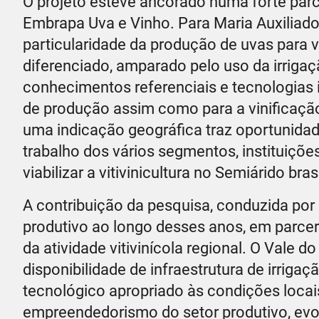
O projeto esteve ancorado numa forte parc
Embrapa Uva e Vinho. Para Maria Auxiliado
particularidade da produção de uvas para 
diferenciado, amparado pelo uso da irriga
conhecimentos referenciais e tecnologias 
de produção assim como para a vinificaçã
uma indicação geográfica traz oportunidad
trabalho dos vários segmentos, instituiç
viabilizar a vitivinicultura no Semiárido brasi
A contribuição da pesquisa, conduzida por i
produtivo ao longo desses anos, em parcer
da atividade vitivinícola regional. O Vale 
disponibilidade de infraestrutura de irriga
tecnológico apropriado às condições loc
empreendedorismo do setor produtivo, evol