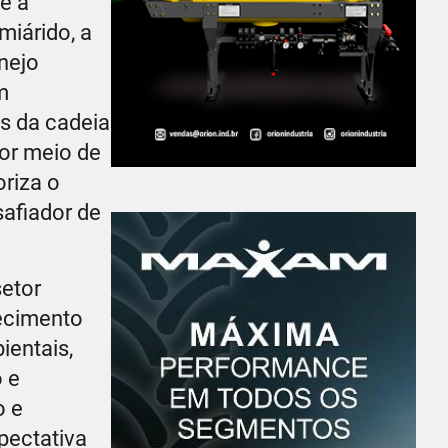
e a
miárido, a
nejo
m
s da cadeia
or meio de
riza o
afiador de
setor
lecimento
ientais,
o e
o e
pectativa