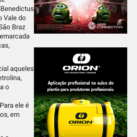
i Benedictus
o Vale do
 São Braz
 demarcada
cas,
cial aqueles
rolina,
a o
Para ele é
dos, em