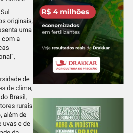
 Sul
s originais,
resenta uma
, com a
cas
onal”,
rsidade de
s de clima,
do Brasil,
tores rurais
o, além de
e uvas e de
dade da