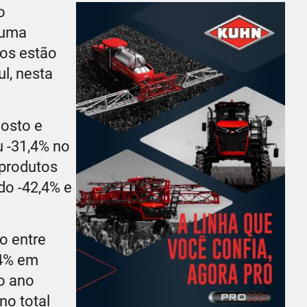
o
 uma
dos estão
l, nesta
gosto e
u -31,4% no
 produtos
do -42,4% e
o entre
64% em
o ano
no total