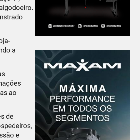
 algodoeiro.
onstrado
oja-
indo a
as
rmações
das ao
.
es de
ospedeiros,
essão e