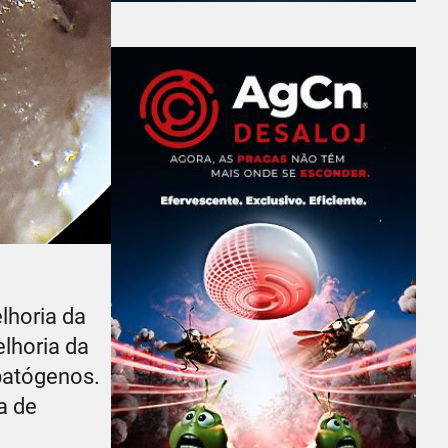
lhoria da
lhoria da
opatógenos.
a de