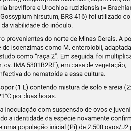
 breviflora e Urochloa ruziziensis (= Brachiar
 (Gossypium hirsutum, BRS 416) foi utilizado 
da viabilidade do inóculo.
iro provenientes do norte de Minas Gerais. A p
e de isoenzimas como M. enterolobii, adaptad
studo como “raça 2”. Em seguida, foi multiplic
, cv. IMA 5801B2RF), em casa de vegetação,
nfectiva do nematoide a essa cultura.
por (1 L) contendo mistura de solo e areia (2:1
21°C por duas horas.
 a inoculação com suspensão de ovos e juveni
endo a identidade da espécie novamente confir
 uma população inicial (Pi) de 2.500 ovos/J2 