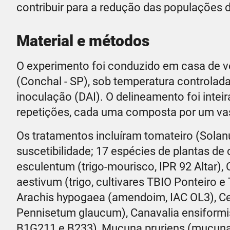
contribuir para a redução das populações 
Material e métodos
O experimento foi conduzido em casa de v
(Conchal - SP), sob temperatura controlada 
inoculação (DAI). O delineamento foi inte
repetições, cada uma composta por um va
Os tratamentos incluíram tomateiro (Sola
suscetibilidade; 17 espécies de plantas de
esculentum (trigo-mourisco, IPR 92 Altar), C
aestivum (trigo, cultivares TBIO Ponteiro e
Arachis hypogaea (amendoim, IAC OL3), Ce
Pennisetum glaucum), Canavalia ensiformis
B1G211 e B233), Mucuna pruriens (mucuna-