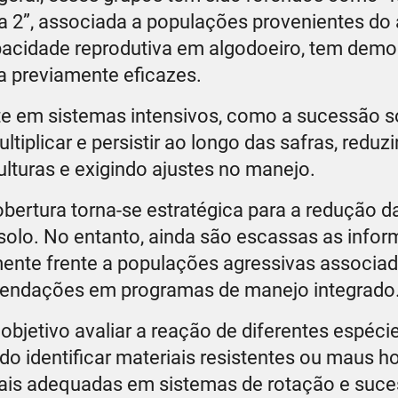
aça 2”, associada a populações provenientes do
apacidade reprodutiva em algodoeiro, tem dem
ia previamente eficazes.
te em sistemas intensivos, como a sucessão s
iplicar e persistir ao longo das safras, reduz
ulturas e exigindo ajustes no manejo.
bertura torna-se estratégica para a redução d
solo. No entanto, ainda são escassas as info
mente frente a populações agressivas associa
comendações em programas de manejo integrado
objetivo avaliar a reação de diferentes espéci
ndo identificar materiais resistentes ou maus h
 mais adequadas em sistemas de rotação e suc