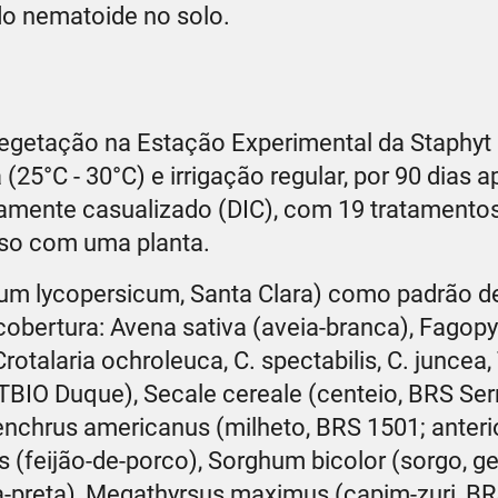
do nematoide no solo.
egetação na Estação Experimental da Staphyt 
(25°C - 30°C) e irrigação regular, por 90 dias a
iramente casualizado (DIC), com 19 tratamento
so com uma planta.
num lycopersicum, Santa Clara) como padrão d
 cobertura: Avena sativa (aveia-branca), Fagop
rotalaria ochroleuca, C. spectabilis, C. juncea,
 TBIO Duque), Secale cereale (centeio, BRS Ser
nchrus americanus (milheto, BRS 1501; anter
 (feijão-de-porco), Sorghum bicolor (sorgo, g
preta), Megathyrsus maximus (capim-zuri, BRS