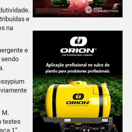
dutividade.
ribuídas e
os na
mergente e
, sendo
a.
Gossypium
reviamente
e M.
 testes
aça 1”,