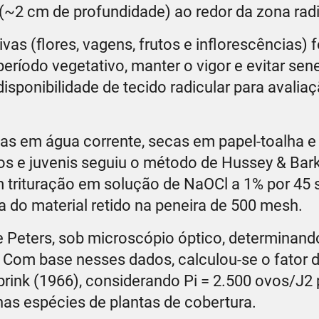
 (~2 cm de profundidade) ao redor da zona radi
vas (flores, vagens, frutos e inflorescências) 
ríodo vegetativo, manter o vigor e evitar sen
isponibilidade de tecido radicular para avalia
adas em água corrente, secas em papel-toalha e
os e juvenis seguiu o método de Hussey & Bark
m trituração em solução de NaOCl a 1% por 45 s
 do material retido na peneira de 500 mesh.
e Peters, sob microscópio óptico, determinand
. Com base nesses dados, calculou-se o fator 
rink (1966), considerando Pi = 2.500 ovos/J2 p
nas espécies de plantas de cobertura.