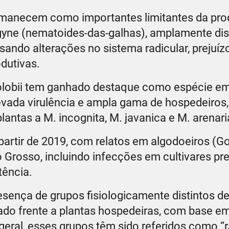
ermanecem como importantes limitantes da pro
ne (nematoides-das-galhas), amplamente dist
sando alterações no sistema radicular, prejuíz
dutivas.
rolobii tem ganhado destaque como espécie e
levada virulência e ampla gama de hospedeiros
lantas a M. incognita, M. javanica e M. arenari
 partir de 2019, com relatos em algodoeiros (
o Grosso, incluindo infecções em cultivares p
tência.
esença de grupos fisiologicamente distintos d
do frente a plantas hospedeiras, com base em
eral, esses grupos têm sido referidos como “r