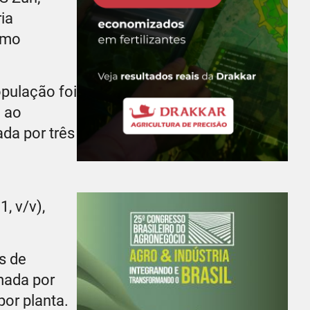
ia
como
opulação foi
a ao
ada por três
, v/v),
s de
mada por
por planta.