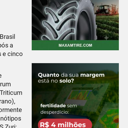
Brasil
pós a
s e cinco
e
yrum
 Triticum
rano),
iormente
enótipos
 Zuri;