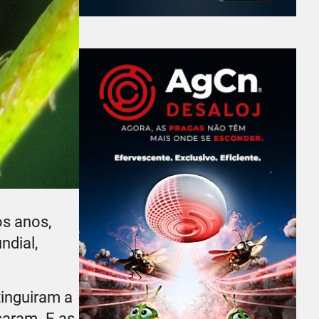
os anos,
ndial,
tinguiram a
saram. E as