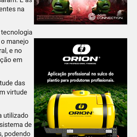
centes na
 tecnologia
a o manejo
al, e no
uição em
rtude das
m virtude
 utilizado
 sistema de
as, podendo