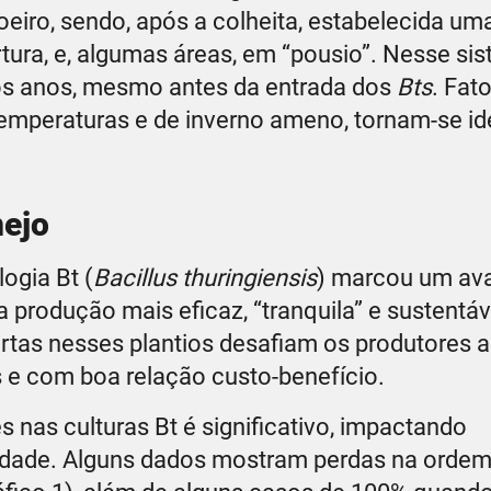
eiro, sendo, após a colheita, estabelecida uma
ura, e, algumas áreas, em “pousio”. Nesse si
ios anos, mesmo antes da entrada dos
Bts
. Fat
temperaturas e de inverno ameno, tornam-se id
nejo
ogia Bt (
Bacillus thuringiensis
) marcou um av
a produção mais eficaz, “tranquila” e sustentáv
rtas nesses plantios desafiam os produtores a
 e com boa relação custo-benefício.
s nas culturas Bt é significativo, impactando
ividade. Alguns dados mostram perdas na orde