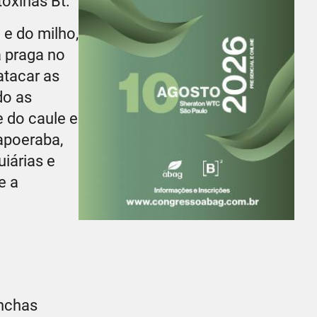
toxinas Bt.
 e do milho,
 praga no
atacar as
do as
e do caule e
apoeraba,
iárias e
e a
anchas