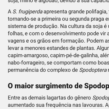
soja, milho e algodão, devido a sua capaci
A
S. frugiperda
apresenta grande polifagia, 
tornando-se a primeira ou segunda praga 
sistema de produção. Na cultura da soja é 
folhas, e com o desenvolvimento pode vir a 
vagens e os grãos em formação. Podem as l
levar a menores estandes de plantas. Algu
capim-amargoso, capim-pé-de-galinha, além
nabo-forrageiro, se comportam como boas 
permanência do complexo de
Spodoptera
n
O maior surgimento de Spodopt
Entre as demais lagartas do gênero
Spodop
aumentado sua frequência nas lavouras. 