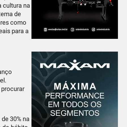
 cultura na
stema de
ores como
eais para a
anço
el.
 procurar
m de 30% na