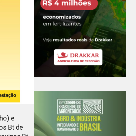
ho) e
os Bt de