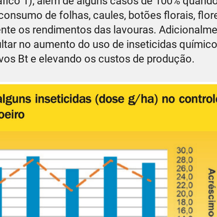
fico 1), além de alguns casos de 100% quando
consumo de folhas, caules, botões florais, flor
ente os rendimentos das lavouras. Adicionalm
ltar no aumento do uso de inseticidas químico
ivos Bt e elevando os custos de produção.