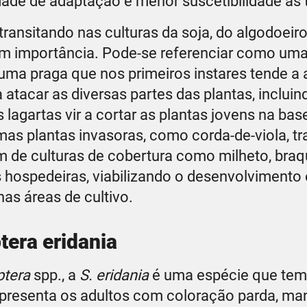
dade de adaptação e menor suscetibilidade às 
transitando nas culturas da soja, do algodoeiro
em importância. Pode-se referenciar como uma
uma praga que nos primeiros instares tende a 
atacar as diversas partes das plantas, incluin
agartas vir a cortar as plantas jovens na bas
mas plantas invasoras, como corda-de-viola, tr
 de culturas de cobertura como milheto, braqu
hospedeiras, viabilizando o desenvolvimento 
as áreas de cultivo.
era eridania
tera
spp., a
S. eridania
é uma espécie que tem
Apresenta os adultos com coloração parda, m