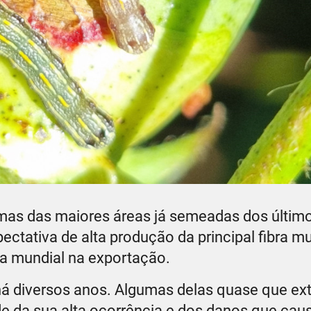
umas das maiores áreas já semeadas dos últim
ectativa de alta produção da principal fibra mu
ça mundial na exportação.
 há diversos anos. Algumas delas quase que ex
de da sua alta ocorrência e dos danos que cau