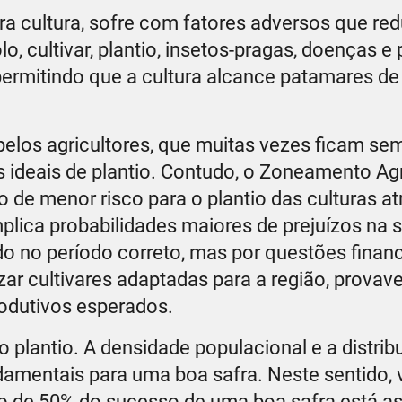
ra cultura, sofre com fatores adversos que re
lo, cultivar, plantio, insetos-pragas, doenças e
ermitindo que a cultura alcance patamares de
pelos agricultores, que muitas vezes ficam s
ideais de plantio. Contudo, o Zoneamento Agr
o de menor risco para o plantio das culturas a
implica probabilidades maiores de prejuízos na 
ado no período correto, mas por questões finan
izar cultivares adaptadas para a região, prova
rodutivos esperados.
 plantio. A densidade populacional e a distrib
damentais para uma boa safra. Neste sentido, 
no de 50% do sucesso de uma boa safra está a