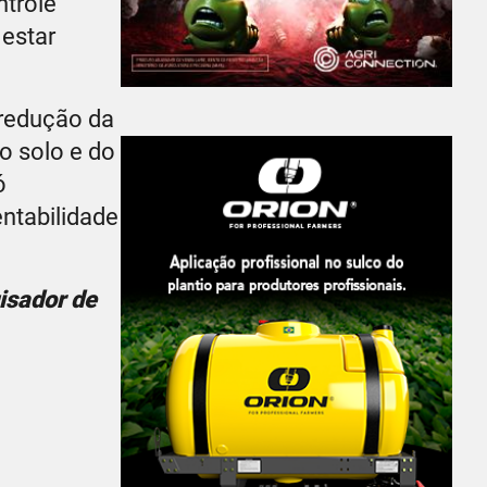
ntrole
 estar
 redução da
o solo e do
ó
ntabilidade
isador de