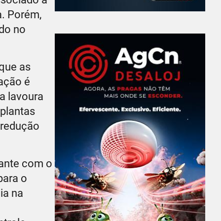
a. Porém,
ido no
 que as
bação é
 a lavoura
 plantas
 redução
tante com o
para o
ia na