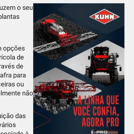
duzem o seu
 plantas
em opções
ícola de
través de
safra para
ceiras ou
velmente não
uição das
vários
ssociado à