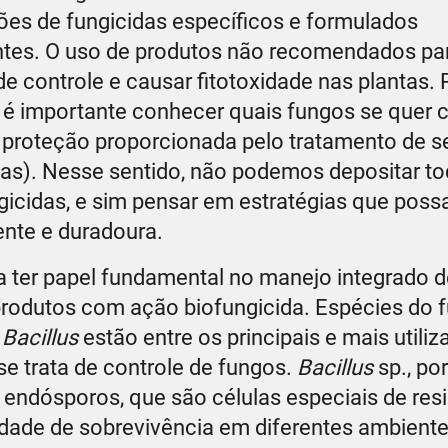
ões de fungicidas específicos e formulados
tes. O uso de produtos não recomendados pa
 controle e causar fitotoxidade nas plantas. 
r, é importante conhecer quais fungos se quer c
 A proteção proporcionada pelo tratamento de 
dias). Nesse sentido, não podemos depositar to
gicidas, e sim pensar em estratégias que pos
ente e duradoura.
 a ter papel fundamental no manejo integrado 
produtos com ação biofungicida. Espécies do 
o
Bacillus
estão entre os principais e mais utili
e trata de controle de fungos.
Bacillus
sp., po
endósporos, que são células especiais de resi
idade de sobrevivência em diferentes ambiente