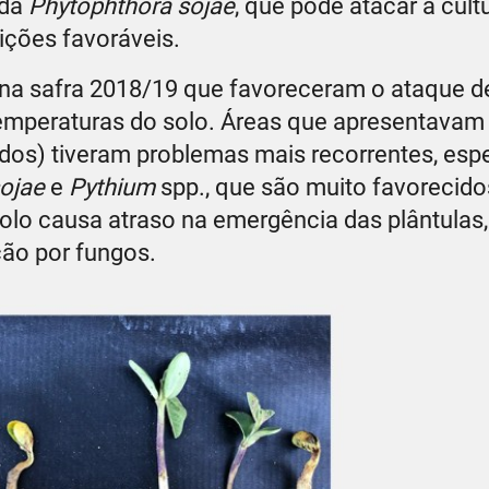
 da
Phytophthora sojae
, que pode atacar a cul
ições favoráveis.
s na safra 2018/19 que favoreceram o ataque d
emperaturas do solo. Áreas que apresentavam
ados) tiveram problemas mais recorrentes, esp
ojae
e
Pythium
spp., que são muito favorecido
olo causa atraso na emergência das plântulas,
ção por fungos.