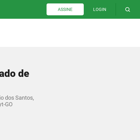
LOGIN
ASSINE
rado de
io dos Santos,
yt-GO