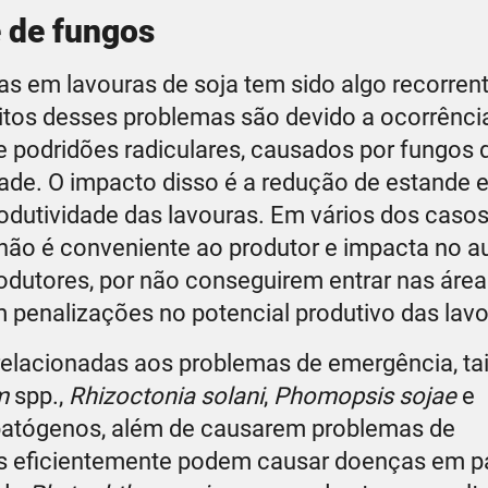
e de fungos
s em lavouras de soja tem sido algo recorrent
uitos desses problemas são devido a ocorrênci
e podridões radiculares, causados por fungos 
ade. O impacto disso é a redução de estande e
dutividade das lavouras. Em vários dos casos,
e não é conveniente ao produtor e impacta no 
odutores, por não conseguirem entrar nas área
 penalizações no potencial produtivo das lav
relacionadas aos problemas de emergência, ta
um
spp.,
Rhizoctonia solani
,
Phomopsis sojae
e
patógenos, além de causarem problemas de
os eficientemente podem causar doenças em p