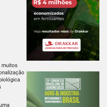
, muitos
onalização
biológica
s
 uma