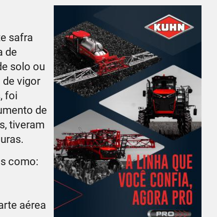
e safra
a de
de solo ou
 de vigor
 foi
aumento de
s, tiveram
ouras.
is como:
arte aérea