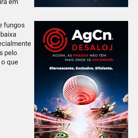
tura em
e fungos
 baixa
ecialmente
s pelo
 o que