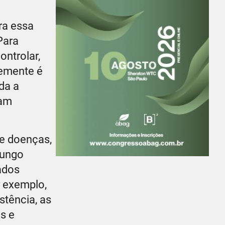
ra essa
Para
ontrolar,
semente é
da a
sam
de doenças,
fungo
zados
r exemplo,
stência, as
s e