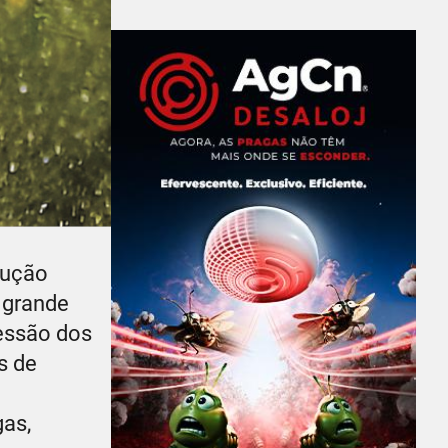
dução
m grande
essão dos
s de
gas,