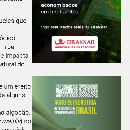
queles que
lógico
mam bem
ue impacta
atural do
é um efeito
de alguns
no algodão,
 maidis
) no
 seu ciclo