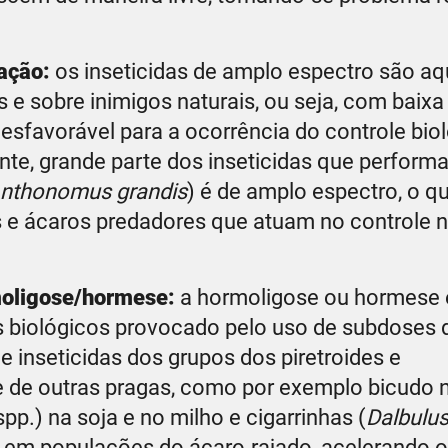
 ação:
os inseticidas de amplo espectro são a
 e sobre inimigos naturais, ou seja, com baixa
esfavorável para a ocorrência do controle bio
mente, grande parte dos inseticidas que perfor
nthonomus grandis
) é de amplo espectro, o q
 e ácaros predadores que atuam no controle n
moligose/hormese:
a hormoligose ou hormese 
 biológicos provocado pelo uso de subdoses 
 inseticidas dos grupos dos piretroides e
e de outras pragas, como por exemplo bicudo 
pp.) na soja e no milho e cigarrinhas (
Dalbulus
 em populações do ácaro-rajado, acelerando o