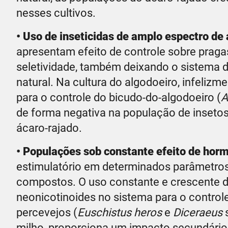
nesses cultivos.
• Uso de inseticidas de amplo espectro de
apresentam efeito de controle sobre pragas
seletividade, também deixando o sistema d
natural. Na cultura do algodoeiro, infeliz
para o controle do bicudo-do-algodoeiro (
A
de forma negativa na população de insetos
ácaro-rajado.
• Populações sob constante efeito de hor
estimulatório em determinados parâmetros
compostos. O uso constante e crescente de
neonicotinoides no sistema para o control
percevejos (
Euschistus heros
e
Diceraeus
s
milho, proporciona um impacto secundário