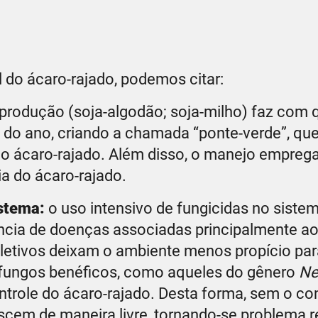
 do ácaro-rajado, podemos citar:
 produção (soja-algodão; soja-milho) faz com 
e do ano, criando a chamada “ponte-verde”, qu
ra o ácaro-rajado. Além disso, o manejo empre
a do ácaro-rajado.
istema:
o uso intensivo de fungicidas no siste
ncia de doenças associadas principalmente ao
eletivos deixam o ambiente menos propício par
s fungos benéficos, como aqueles do gênero
Ne
ntrole do ácaro-rajado. Desta forma, sem o co
escem de maneira livre, tornando-se problema r