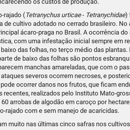
encarecendo os custos de produção.
-rajado (
Tetranychus urticae
-
Tetranychidae
)
de cultivo adotado no cerrado brasileiro. No 
incipal ácaro-praga no Brasil. A ocorrência do
stica, com uma infestação inicial sempre em re
baixo das folhas, no terço médio das plantas.
parte de baixo das folhas são pontos esbranq
 aparecem manchas amareladas, que com o pas
ataques severos ocorrem necroses, e posteri
ode ocorrer danos nos frutos, que ficam end
recentes, realizados pelo Instituto Mato-gro
 60 arrobas de algodão em caroço por hectare
o-rajado com e sem manejo de acaricidas.
 muito nas últimas cinco safras nos cultivos