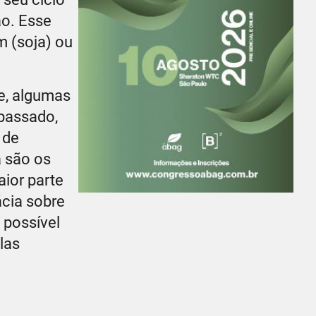
ão. Esse
m (soja) ou
e, algumas
passado,
 de
a são os
aior parte
ácia sobre
 possível
las