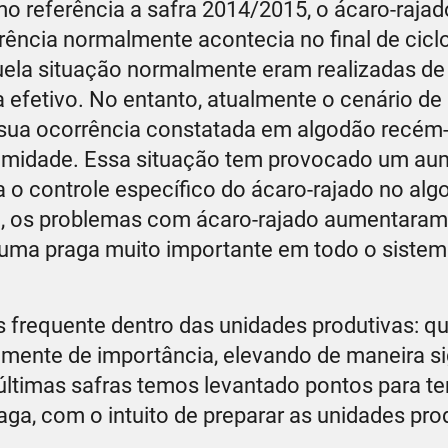
referência a safra 2014/2015, o ácaro-rajado
rência normalmente acontecia no final de cicl
ela situação normalmente eram realizadas de 
a efetivo. No entanto, atualmente o cenário de
o sua ocorrência constatada em algodão recé
umidade. Essa situação tem provocado um au
 o controle específico do ácaro-rajado no alg
so, os problemas com ácaro-rajado aumentaram
se uma praga muito importante em todo o siste
frequente dentro das unidades produtivas: qua
amente de importância, elevando de maneira sig
ltimas safras temos levantado pontos para te
ga, com o intuito de preparar as unidades pro