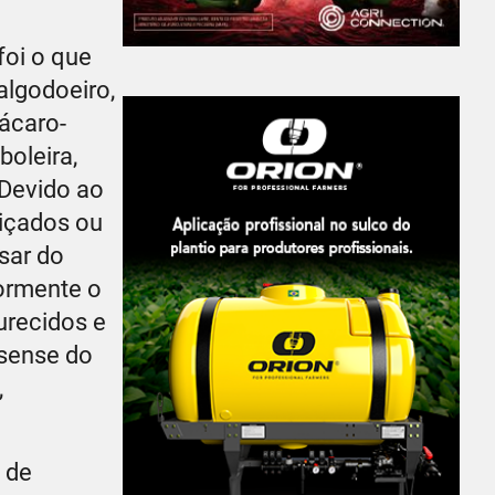
 foi o que
algodoeiro,
 ácaro-
boleira,
 Devido ao
uiçados ou
sar do
ormente o
urecidos e
ssense do
,
 de