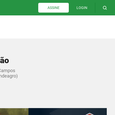
LOGIN
ASSINE
dão
e Campos
omdeagro)