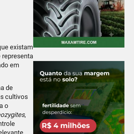
que existam
e representa
gado em
ma de
s cultivos
a o
ozygites
,
ntrole
elevante