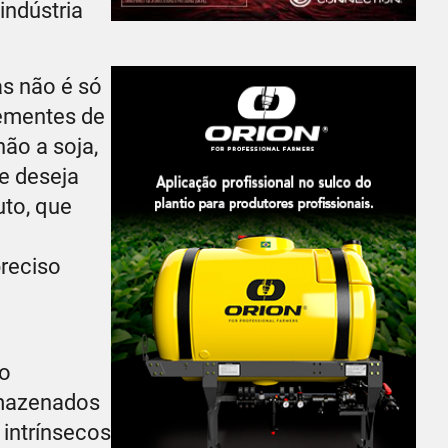
indústria
as não é só
sementes de
ão a soja,
e deseja
uto, que
preciso
 o
rmazenados
intrínsecos