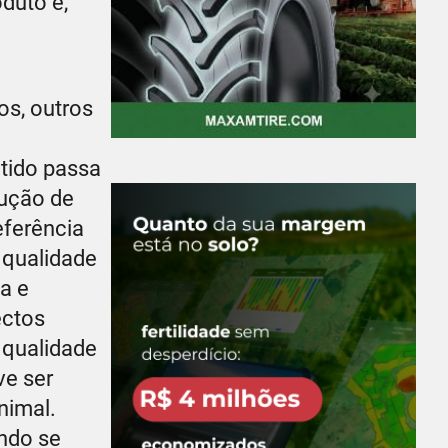
duto e,
os, outros
atido passa
dução de
eferência
e qualidade
a e
ectos
a qualidade
ve ser
nimal.
ando se