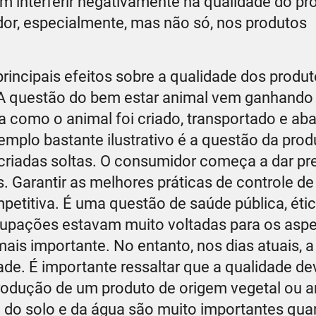
 interferir negativamente na qualidade do pro
r, especialmente, mas não só, nos produtos
incipais efeitos sobre a qualidade dos produt
A questão do bem estar animal vem ganhando
a como o animal foi criado, transportado e ab
mplo bastante ilustrativo é a questão da pro
criadas soltas. O consumidor começa a dar pr
s. Garantir as melhores práticas de controle d
etitiva. É uma questão de saúde pública, étic
cupações estavam muito voltadas para os asp
mais importante. No entanto, nos dias atuais, 
de. É importante ressaltar que a qualidade de
rodução de um produto de origem vegetal ou a
o do solo e da água são muito importantes qu