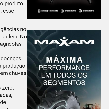
do produto.
, esse
igências no
a cadeia. No
 agrícolas
e doenças.
a produção.
erem chuvas
 zero.
adas,
ade