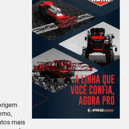
origem
erno,
ntos mais