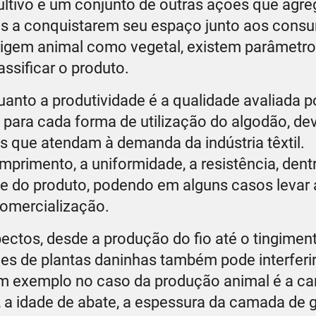
cultivo e um conjunto de outras ações que agr
res a conquistarem seu espaço junto aos cons
origem animal como vegetal, existem parâmetr
ssificar o produto.
anto a produtividade é a qualidade avaliada 
, para cada forma de utilização do algodão, de
s que atendam à demanda da indústria têxtil.
omprimento, a uniformidade, a resistência, dentr
de do produto, podendo em alguns casos levar
omercialização.
spectos, desde a produção do fio até o tingime
es de plantas daninhas também pode interferi
m exemplo no caso da produção animal é a car
a idade de abate, a espessura da camada de g