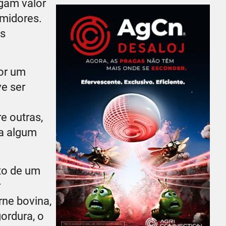
egam valor
umidores.
os
por um
ve ser
e outras,
 a algum
nto de um
r
ne bovina,
ordura, o